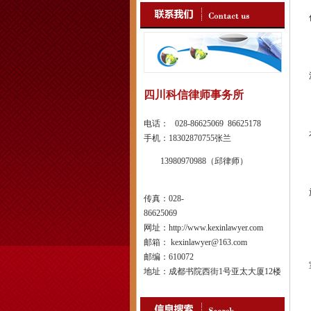
四川科信律师事务所
电话： 028-86625069 86625178
手机：18302870755张兰
13980970988（邱律师）
传真：028-
86625069
网址：http://www.kexinlawyer.com
邮箱： kexinlawyer@163.com
邮编：610072
地址：成都书院西街1号亚太大厦12楼