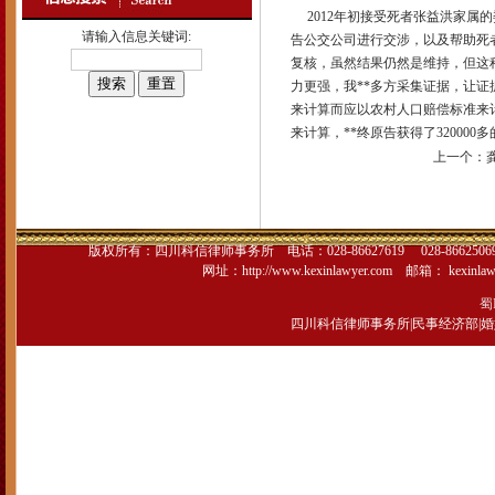
2012年初接受死者张益洪家属
请输入信息关键词:
告公交公司进行交涉，以及帮助死
复核，虽然结果仍然是维持，但这
力更强，我**多方采集证据，让
来计算而应以农村人口赔偿标准来
来计算，**终原告获得了320000
上一个：
版权所有：
四川科信律师事务所
电话：028-86627619 028-866250
网址：
http://www.kexinlawyer.com
邮箱：
kexinla
蜀I
四川科信律师事务所
|
民事经济部
|
婚