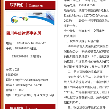
学历（学位）：本科 专业：法学
联系电话：15828003298
联系地址：成都市书院西街1号亚太
Email Address：125756535@qq.com
2005年——2009年**读于西
将近一年。
专业特长：刑事案件、交通事故
四川科信律师事务所
代表案例：
一、虎菊良涉嫌职务侵占案
电话： 028-86625069 86625178
2010年被告人虎菊良被武侯区公
手机：18302870755张兰
院提起公诉，我接受被告人家属的
13980970988（邱律师）
的量刑指导意见是5—7年，通过
的原则，**终我坚持的被告人的
被判处有期徒刑2年，被告人很满
传真：028-
二、尹从芬涉嫌故意伤害案
86625069
2011年被告人尹从芬以涉嫌故
网址：http://www.kexinlawyer.com
级人民法院提起公诉，一审被判处
邮箱： kexinlawyer@163.com
据上的确还有很大的问题，后在我
邮编：610072
**严谨、**完善的辩护意见，在
地址：成都书院西街1号亚太大厦12楼
和证据方面存在的问题。后再通过
期徒刑15年。
三、张益洪交通事故死亡案件