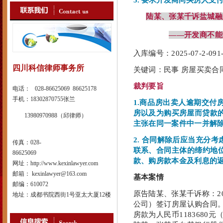
5. 要求开发商向买房人支
陆某、张某千诉盐城融
——开发商不能
入库编号：2025-07-2-091-
四川科信律师事务所
关键词：民事 房屋买卖合同
裁判要旨
电话： 028-86625069 86625178
手机：18302870755张兰
1.商品房出卖人逾期交
房以及为购买房屋而贷款的
13980970988（邱律师）
主张在同一案件中一并解
2. 合同解除后应当充分
传真：028-
联系、合同主体的缔约地
86625069
款、购房款本金及利息的
网址：http://www.kexinlawyer.com
邮箱： kexinlawyer@163.com
基本案情
邮编：610072
原告陆某、张某千诉称：2
地址：成都书院西街1号亚太大厦12楼
公司）签订房屋认购合同。
房款为人民币1183680