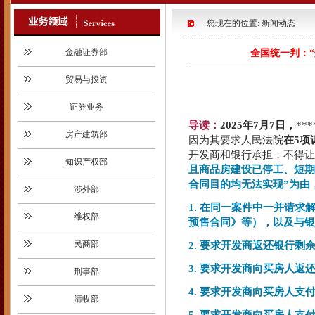
您现在的位置: 新闻动态
金融证券部
全国统一判：
贸易与投资
证券业务
导读：
2025年7月7日，
**
房产建筑部
因为其要求人民法院
在5项
开发商和银行承担，不得让
知识产权部
且商品房建设已停工、短期
合同目的均无法实现”为由
涉外部
1. 在同一案件中一并请
维权部
预售合同》等），以及与银
民商部
2. 要求开发商返还银行剩
3. 要求开发商向买房人
刑事部
4. 要求开发商向买房人
清收部