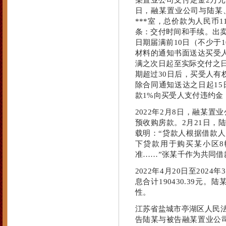
某置业公司支付定金2万元
日，融某置业公司与陆某
***室，总价款为人民币1
条：交付时间和手续。出卖
日期届满前10日（不少于
材料的通知书面送达买受人
满之次日起至实际交付之日
期超过30日后，买受人
除合同通知送达之日起1
款1%向买受人支付违约金 
2022年2月8日，融某置
预收购房款。2月21日，
载明：“贷款人根据借款
下贷款用于购买某小区8
准……”张某千作为共同借
2022年4月20日至20
息合计190430.39
性。
江苏省盐城市亭湖区人民法院于
告陆某与被告融某置业公司