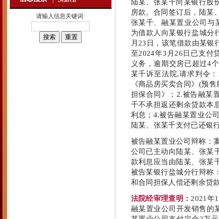
陆某、张某千向某银行股
房款。合同签订后，陆某、张
请输入信息关键词:
张某千、融某置业公司与
为借款人向某银行盐城分行
月23日，该笔借款由某
至2024年3月26日已支
义务，逾期交房已超过4
某千诉至法院,请求判令
《商品房买卖合同》(预售
担保合同》；2.被告融
千不承担返还剩余贷款本息
利息；4.被告融某置业公司
陆某、张某千支付已还银行贷
被告融某置业公司辩称：案
公司已主动向陆某、张某
款利息应当由陆某、张某
被告某银行盐城分行辩称
和合同担保人偿还剩余贷
法院经审理查明：
2021
融某置业公司开发销售的某小