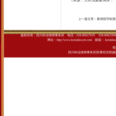
（
来源：人民法庭案例库，**
上一篇文章：
案例指导制度
版权所有：
四川科信律师事务所
电话：028-86627619 028-866250
网址：
http://www.kexinlawyer.com
邮箱：
kexinla
蜀I
四川科信律师事务所
|
民事经济部
|
婚