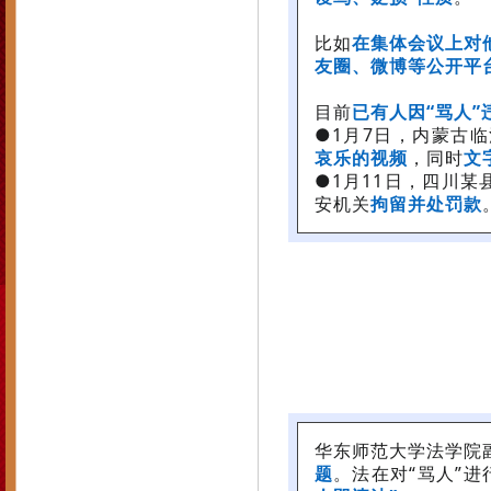
比如
在集体会议上对
友圈、微博等公开平
目前
已有人因“骂人”
●1月7日，内蒙古
哀乐的视频
，同时
文
●1月11日，四川某
安机关
拘留并处罚款
华东师范大学法学院
题
。法在对“骂人”