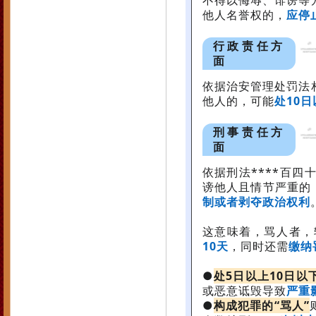
不得以侮辱、诽谤等
他人名誉权的，
应停
行政责任方
面
依据治安管理处罚法
他人的，可能
处10日
刑事责任方
面
依据刑法****百四
谤他人且情节严重的
制或者剥夺政治权利
这意味着，骂人者，
10天
，同时还需
缴纳
●
处5日以上10日以
或恶意诋毁导致
严重
●
构成犯罪的“骂人”