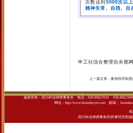
次数达到
5000次以
精神失常、自残、自
申工社
综合整理自央视
上一篇文章：
案例指导制度
版权所有：
四川科信律师事务所
电话：028-86627619 028-866250
网址：
http://www.kexinlawyer.com
邮箱：
kexinla
蜀I
四川科信律师事务所
|
民事经济部
|
婚