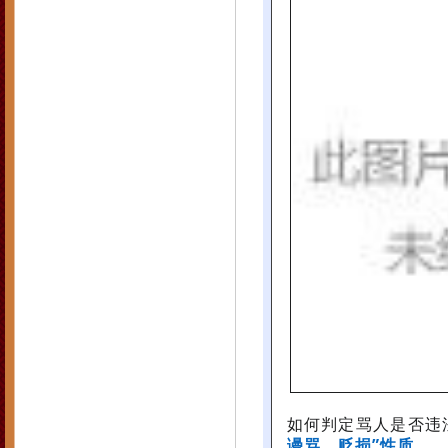
如何判定骂人是否违
谩骂、贬损”性质
。