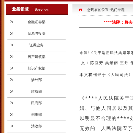
您现在的位置: 热门专题
金融证券部
****法院：
贸易与投资
证券业务
来源
/
《关于适用民法典婚姻
房产建筑部
文 / 陈宜芳 吴景丽 王丹
知识产权部
本文将刊登于《人民司法》2
涉外部
维权部
《****人民法院关
民商部
婚、与他人同居以及
刑事部
以明显不合理的***
清收部
无效的，人民法院应予