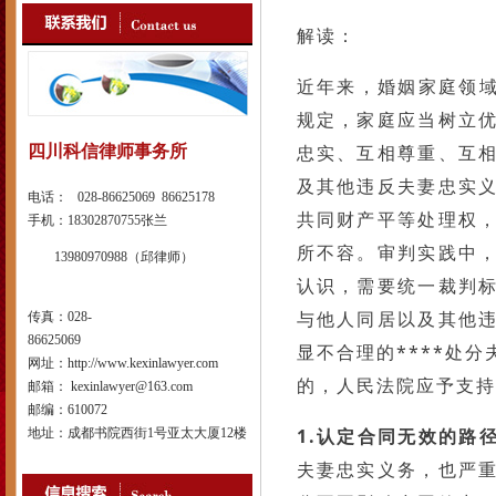
解读：
近年来，婚姻家庭领域
规定，家庭应当树立
忠实、互相尊重、互
四川科信律师事务所
及其他违反夫妻忠实
电话： 028-86625069 86625178
共同财产平等处理权
手机：18302870755张兰
所不容。审判实践中
13980970988（邱律师）
认识，需要统一裁判标
与他人同居以及其他
传真：028-
86625069
显不合理的****处
网址：http://www.kexinlawyer.com
的，人民法院应予支持
邮箱： kexinlawyer@163.com
邮编：610072
1.认定合同无效的路
地址：成都书院西街1号亚太大厦12楼
夫妻忠实义务，也严