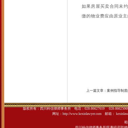
如果房屋买卖合同未
缴的物业费应由原业主
上一篇文章：
案例指导制度
版权所有：
四川科信律师事务所
电话：028-86627619 028-866250
网址：
http://www.kexinlawyer.com
邮箱：
kexinla
蜀I
四川科信律师事务所
|
民事经济部
|
婚