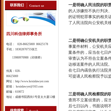
一是明确人民法院的职
的人涉嫌拒不执行判决
的证明犯罪事实的相关
了人民法院向公安机关
四川科信律师事务所
二是明确公安机关的职
电话： 028-86625069 86625178
事案件材料，公安机关
手机：18302870755张兰
案条件的，应当在七日
13980970988（邱律师）
审查认为不符合立案条
达移送案件的人民法院
在七日内函告执行法院
传真：028-
可提请人民检察院予以
86625069
网址：http://www.kexinlawyer.com
邮箱： kexinlawyer@163.com
邮编：610072
三是明确人民检察院的
地址：成都书院西街1号亚太大厦12楼
查而不立案侦查的，应
后七日以内，书面说明